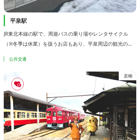
平泉駅
JR東北本線の駅で、周遊バスの乗り場やレンタサイクル
（※冬季は休業）を扱うお店もあり、平泉周辺の観光の玄
関口になっています。 平泉町は「平泉の世界遺産」の構成
公共交通
資産である「中尊寺金色堂」や「毛越寺」のほか、数多く
の史跡が残る、歴史と文化が色濃く感じられる町です。 駅
若柳
舎に掲げられた駅名表示は金文字で表記されており、「中
尊寺金色堂」を連想させます。