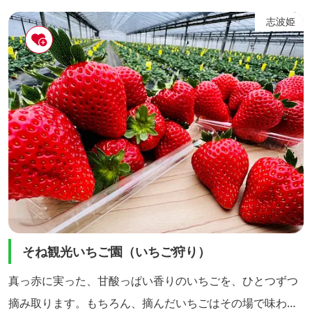
ます。金成の黄金伝説に登場する「炭焼き藤太」夫妻にち
志波姫
なみ、男湯には「藤太」・女湯にはその妻「おこや」の名
がつけられています。 大浴場には信楽焼陶板で「小迫の延
年」が描かれており、サ...
そね観光いちご園（いちご狩り）
真っ赤に実った、甘酸っぱい香りのいちごを、ひとつずつ
摘み取ります。もちろん、摘んだいちごはその場で味わう