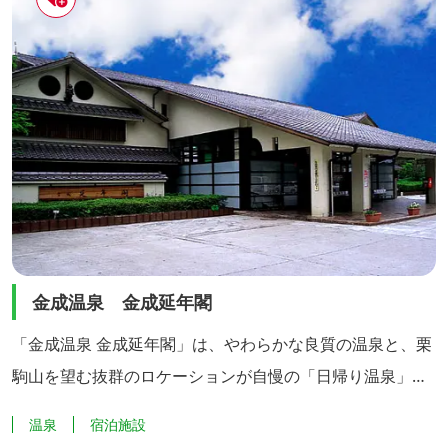
ます。 JR東北新幹線 くりこま高原駅に隣接しているため、
大変便利です。...
金成温泉 金成延年閣
「金成温泉 金成延年閣」は、やわらかな良質の温泉と、栗
駒山を望む抜群のロケーションが自慢の「日帰り温泉」施
設です。 低張性弱アルカリ性低温泉のサラサラのお湯で
温泉
宿泊施設
す。アルカリ性のお湯はお肌にやさしく、美容効果があり