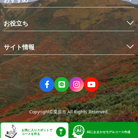
観光・体験
イワナ料理を食べ比べ
宿泊予約
初めての栗駒山とカヤック体験
お役立ち
イベント
世界にひとつだけのミニ畳作り
アクセス
くりはらでしたい10のこと
星空観測と世界谷地ツアー
栗原の見ごろ
サイト情報
歴史を紡ぐ場所、くりでんミュージアム
デジタルマップ
冬の花山湖でワカサギを釣ろう！
栗原市観光物産協会について
ニュース
伊豆沼・内沼でマガンの飛び立ち
お問い合わせ
パンフレット
親子で楽しむ夏休み
当サイトのご利用について
フォトダウンロード
大人の休日旅
サイトマップ
動画
人情薫るまち、有壁①まちあるきツアー編
ねじりほんにょの部屋
人情薫るまち、有壁②史跡＆食事処編
Copyright©栗原市 All Rights Reserved.
お気に入りスポットで
AI
におまかせモデルコース作成
0
コースを作る