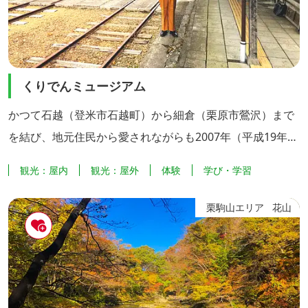
くりでんミュージアム
かつて石越（登米市石越町）から細倉（栗原市鶯沢）まで
を結び、地元住民から愛されながらも2007年（平成19年）
に廃線となった「くりでん」が残した資産は鉄道史や地域
観光：屋内
観光：屋外
体験
学び・学習
文化を知る上で非常に価値があります。 栗原市は、引き継
いだ車両や建物の資産を活用し、その歴史を後世に伝える
栗駒山エリア
花山
活動として、旧若柳駅では7月から11月までの毎月第2日曜
日、「くりでんイベント」を開催しています。「くりでん
乗車会」や「...