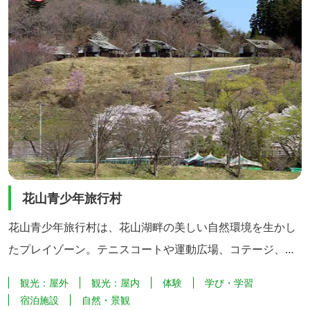
花山青少年旅行村
花山青少年旅行村は、花山湖畔の美しい自然環境を生かし
たプレイゾーン。テニスコートや運動広場、コテージ、バ
ンガローテントなどの施設があり、トイレ、炊事場、シャ
観光：屋外
観光：屋内
体験
学び・学習
ワー室、集会室も完備しています。 春は家族やグループの
宿泊施設
自然・景観