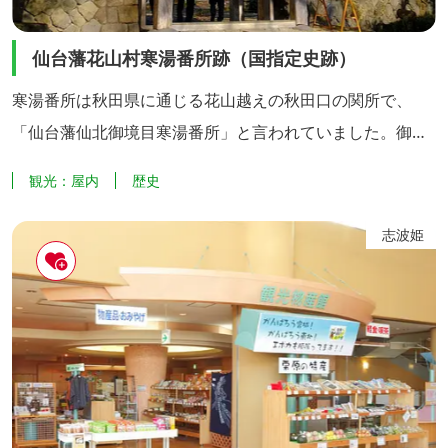
仙台藩花山村寒湯番所跡（国指定史跡）
寒湯番所は秋田県に通じる花山越えの秋田口の関所で、
「仙台藩仙北御境目寒湯番所」と言われていました。御境
目番所となったのは、伊達政宗公が岩出山入りしたあとの
観光：屋内
歴史
慶長年代からで、200余年間、往来する人と荷物の検問を
行っていました。 現在は、安政の初期に改築した、四脚門
志波姫
と役宅が現存しています。門には伊達家の紋を配し、釘を
使わずくさび止めした総ケヤキ造りの建物です。 役宅に入
って天井を見上...