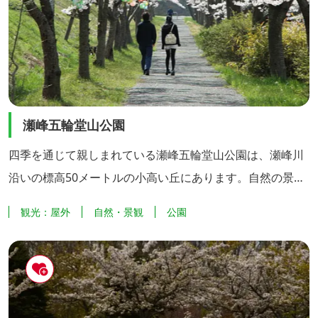
瀬峰五輪堂山公園
四季を通じて親しまれている瀬峰五輪堂山公園は、瀬峰川
沿いの標高50メートルの小高い丘にあります。自然の景観
をそのまま残し、緑豊かな自然環境に接しながら体力づく
観光：屋外
自然・景観
公園
りや憩の場として利用できます。 地域住民の散歩コースと
しても利用されており、園内の桜並木や藤棚、栗の木な
ど、四季折々の自然が楽しめます。さわやかな青空の下、
桜の小道や藤棚の小道を散策したり、水辺の広場やお花見
広場で思い思いに1日を...