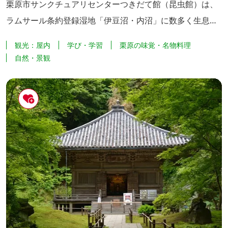
栗原市サンクチュアリセンターつきだて館（昆虫館）は、
ラムサール条約登録湿地「伊豆沼・内沼」に数多く生息す
る昆虫の生態を、標本や映像などで紹介している施設で
観光：屋内
学び・学習
栗原の味覚・名物料理
す。 世界中の蝶や甲虫の標本展示室などもあり、小さな昆
自然・景観
虫から広がる世界を通じて、自然と人の営みが学べます。
隣接の「スワントピア交流館」には、喫茶室・交流室もあ
り、お子さま連れのお客さまに人気の観光スポットです。