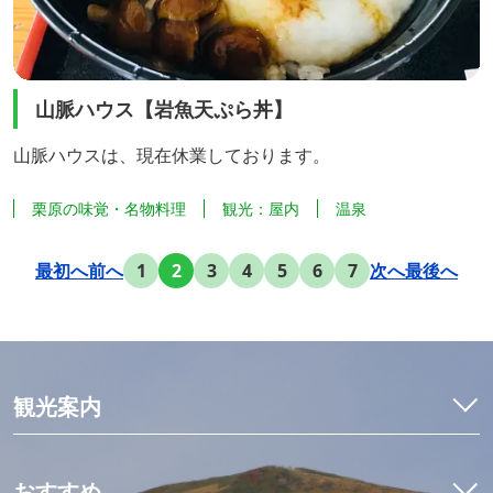
山脈ハウス【岩魚天ぷら丼】
山脈ハウスは、現在休業しております。
栗原の味覚・名物料理
観光：屋内
温泉
最初へ
前へ
1
2
3
4
5
6
7
次へ
最後へ
観光案内
特集
モデルコース
おすすめ