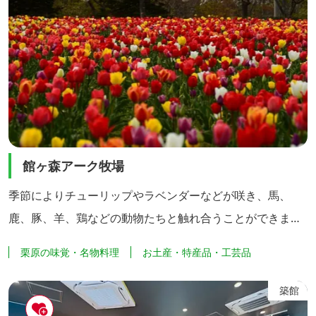
館ヶ森アーク牧場
季節によりチューリップやラベンダーなどが咲き、馬、
鹿、豚、羊、鶏などの動物たちと触れ合うことができま
す。また、世界中から集められたハーブの癒しの香りが迎
栗原の味覚・名物料理
お土産・特産品・工芸品
えてくれる「ハーブ館」や食事ができる「レストラン ティ
ルズ」、買い物やバーベキューができる「ファームマーケ
築館
ット」などがあります。