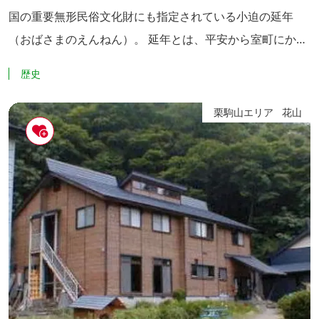
国の重要無形民俗文化財にも指定されている小迫の延年
（おばさまのえんねん）。 延年とは、平安から室町にかけ
て、僧侶や稚児たちが寺院で盛んに行っていた遊演舞台の
歴史
総称のひとつですが、小迫の延年は、国の重要無形民族文
化財にも指定されており、由来、保存スタイルとも固有の
栗駒山エリア
花山
ものが見られます。