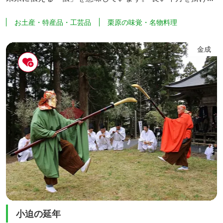
っと収穫できるお米。一粒でも粗末にすることはできませ
お土産・特産品・工芸品
栗原の味覚・名物料理
ん。 大事に大事に心を込めて、今日も希望と夢の餅菓子を
作ります。 お米農家でお米を知り尽くした、もちっ小屋で
金成
んの米菓子が美味しいワケです。 その他、だいふく、米粉
チーズケーキ（穂んにょ）、切り餅等オリジナル商品をた
くさん取り...
小迫の延年