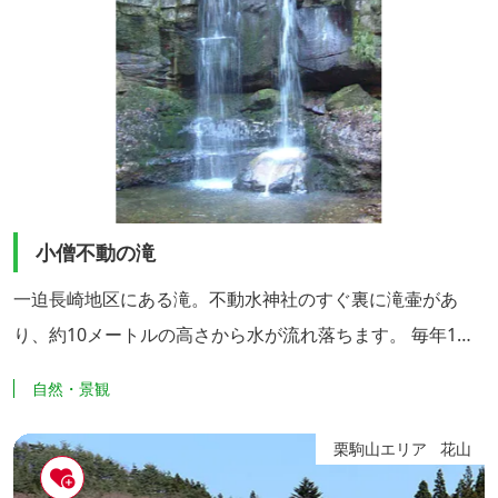
小僧不動の滝
一迫長崎地区にある滝。不動水神社のすぐ裏に滝壷があ
り、約10メートルの高さから水が流れ落ちます。 毎年1月
15日に寒中みそぎが開催され、成人を迎えた人や厄年、受
自然・景観
験を控えた若者が、滝に打たれながら五穀豊穣や無病息災
を祈願します。
栗駒山エリア
花山