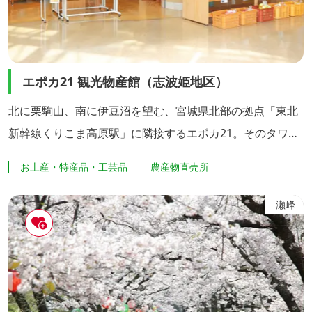
エポカ21 観光物産館（志波姫地区）
北に栗駒山、南に伊豆沼を望む、宮城県北部の拠点「東北
新幹線くりこま高原駅」に隣接するエポカ21。そのタワー
塔の正面玄関すぐ脇に、栗原市内や隣接地域特産の食品・
お土産・特産品・工芸品
農産物直売所
民芸品の展示販売コーナー「エポカ21観光物産館」が設け
られています。 地元で採れた季節ごとの朝採り新鮮農産物
瀬峰
も並びます。さらに、知る人ぞ知る栗原の名産品も充実。
正藍染や若柳地織などの伝統民芸品もここで購入できま
す。