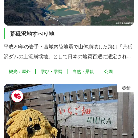
荒砥沢地すべり地
平成20年の岩手・宮城内陸地震で山体崩壊した跡は「荒砥
沢ダムの上流崩壊地」として日本の地質百選に選定されて
います。現在の様子は藍染湖公園から眺めることができま
観光：屋外
学び・学習
自然・景観
公園
す。 栗原市では、地震により生じた栗駒山麓の地形や景観
を、防災教育や学術研究、観光など多目的に活用しながら
築館
持続可能な地域づくりをすすめるために、栗原山麓ジオパ
ークに認定されました。