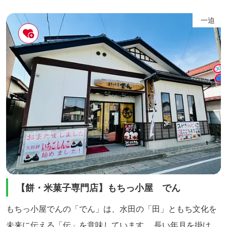
レクリエーション、夏は釣りや船遊び、学校や職場のキャ
ンプ場、そして秋は湖面に映える紅葉にひたり、いも煮会
一迫
の場としても多くの人々に親しまれています。 ●施設の概
要 ・コテージ...
【餅・米菓子専門店】もちっ小屋 でん
もちっ小屋でんの「でん」は、水田の「田」ともち文化を
未来に伝える「伝」を意味しています。 長い年月を掛けや