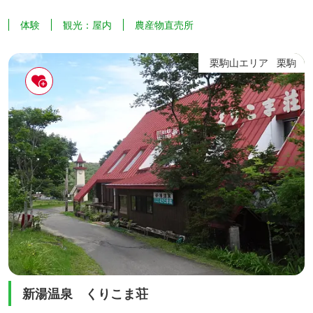
ことができます。（30分食べ放題） 経営理念は、農と食に
体験
観光：屋内
農産物直売所
感謝し、豊かな郷を創ること、技術を磨き、笑顔と健康づ
くりに貢献すること、互いに学び・育み、夢の実現を目指
栗駒山エリア
栗駒
すことです。
新湯温泉 くりこま荘