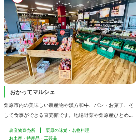
おかってマルシェ
栗原市内の美味しい農産物や漢方和牛、パン・お菓子、そ
して食事ができる直売館です。地場野菜や栗原産ひとめぼ
れ、手作りお総菜やお弁当、農産物加工品のほか、美味し
農産物直売所
栗原の味覚・名物料理
いと評判の「漢方和牛」や「栗原産 仙台牛」、お土産のお
お土産・特産品・工芸品