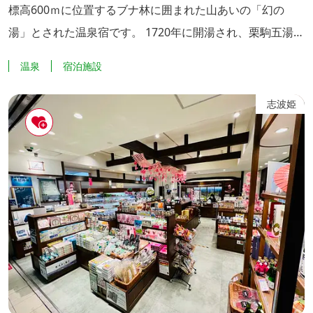
標高600ｍに位置するブナ林に囲まれた山あいの「幻の
湯」とされた温泉宿です。 1720年に開湯され、栗駒五湯の
中でも「幻の湯」とされてきた秘湯、「新湯温泉」が、く
温泉
宿泊施設
りこま荘によって甦り、「新湯温泉 くりこま荘」として再
現。源泉は栗駒山の裏掛コース登山口に位置し、昔から参
志波姫
拝登山者の疲れを癒したと知られ、ほのかな硫黄の香りを
漂わせながら、300年近い時を超え流れるお湯がひときわ
体も心にもしみ渡り...