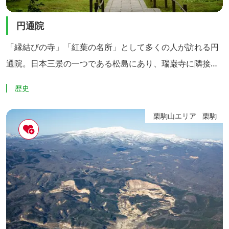
円通院
「縁結びの寺」「紅葉の名所」として多くの人が訪れる円
通院。日本三景の一つである松島にあり、瑞巌寺に隣接し
ています。 伊達政宗の嫡孫光宗の菩提寺である円通院に
歴史
は、霊廟「三慧殿」があり、支倉常長がヨーロッパから持
ち帰ったとされるバラの絵が見られます。 庭園もこの寺の
栗駒山エリア
栗駒
魅力の一つ。石庭をはじめ特徴ある庭が4つあります。秋
には、鮮やかな紅葉が境内を彩り、ライトアップされた水
面に映る紅葉は、どこ...