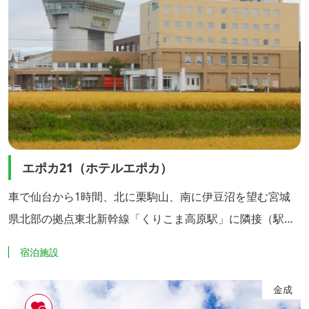
エポカ21（ホテルエポカ）
車で仙台から1時間、北に栗駒山、南に伊豆沼を望む宮城
県北部の拠点東北新幹線「くりこま高原駅」に隣接（駅よ
り徒歩1分）する複合施設エポカ21。 ホテルも完備し、レ
宿泊施設
ジャーにビジネスに広域交流の起点としてご利用いただけ
ます。 「伊豆沼に一番近いビジネスホテル」をキャッチコ
金成
ピーに、伊豆沼から10分という絶好のロケーションにあり