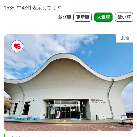
163件中48件表示してます。
並び順
更新順
人気順
近い順
若柳