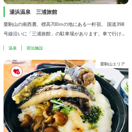
湯浜温泉 三浦旅館
栗駒山の南西麓、標高700ｍの地にある一軒宿。 国道398
号線沿いに「三浦旅館」の駐車場があります。車で行ける
のはここまで。 駐車場から10分程山道を歩いたところにあ
温泉
宿泊施設
る秘湯、それが「ランプの宿 湯浜温泉 三浦旅館」です。
2008年6月14日に発生した「岩手・宮城内陸地震」、2011
栗駒山エリア
年3月11日の東日本大震災。 2度の災害により源泉の枯渇、
水道施設の倒壊、建物半壊、避難勧告制限と多くの困難...