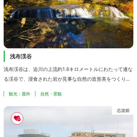
浅布渓谷
浅布渓谷は、迫川の上流約1.6キロメートルにわたって連な
る渓谷で、浸食された岩が見事な自然の造形美をつくり出
しています。「不動の滝」と「四巻の滝」の二つの滝があ
観光：屋外
自然・景観
り、春・夏の美しい緑、秋は鮮やかな紅葉と、一年を通し
て素晴らしい景色を見ることができます。
志波姫