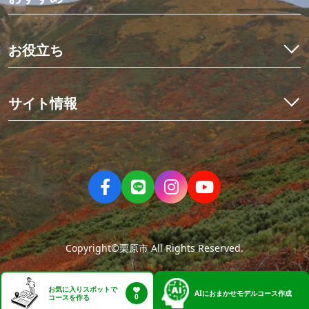
観光・体験
イワナ料理を食べ比べ
宿泊予約
初めての栗駒山とカヤック体験
お役立ち
イベント
世界にひとつだけのミニ畳作り
アクセス
くりはらでしたい10のこと
星空観測と世界谷地ツアー
栗原の見ごろ
サイト情報
歴史を紡ぐ場所、くりでんミュージアム
デジタルマップ
冬の花山湖でワカサギを釣ろう！
栗原市観光物産協会について
ニュース
伊豆沼・内沼でマガンの飛び立ち
お問い合わせ
パンフレット
親子で楽しむ夏休み
当サイトのご利用について
フォトダウンロード
大人の休日旅
サイトマップ
動画
人情薫るまち、有壁①まちあるきツアー編
ねじりほんにょの部屋
人情薫るまち、有壁②史跡＆食事処編
Copyright©栗原市 All Rights Reserved.
お気に入りスポットで
AI
におまかせモデルコース作成
0
コースを作る