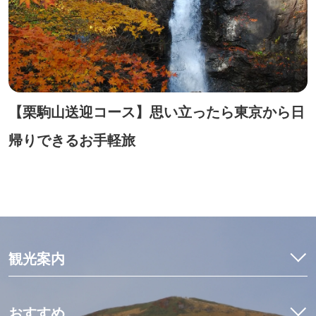
【栗駒山送迎コース】思い立ったら東京から日
帰りできるお手軽旅
観光案内
特集
モデルコース
おすすめ