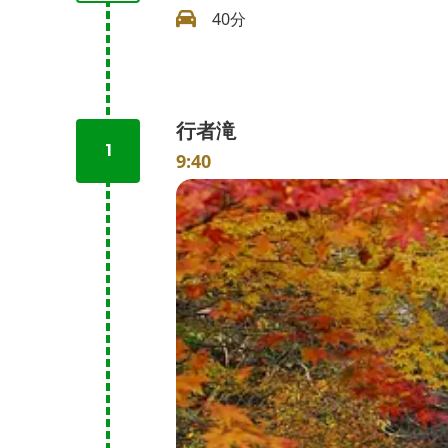
40分
行者滝
1
9:40