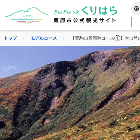
トップ
›
モデルコース
›
【栗駒山麓周遊コース①】大自然
当サイトは独自の自動
指定した