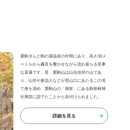
栗駒ダムと駒の湯温泉の中間にあり、高さ30メ
ートルから轟音を響かせながら流れ落ちる見事
な直瀑です。昔、栗駒山は山岳信仰の山であ
り、山伏や参詣人などが登山口にあたるこの滝
で身を清め、栗駒山の「御室」にある駒形根神
社奥院に詣でたことから名付けられました。
詳細を見る