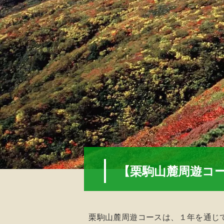
【栗駒山麓周遊コ
栗駒山麓周遊コースは、１年を通じ