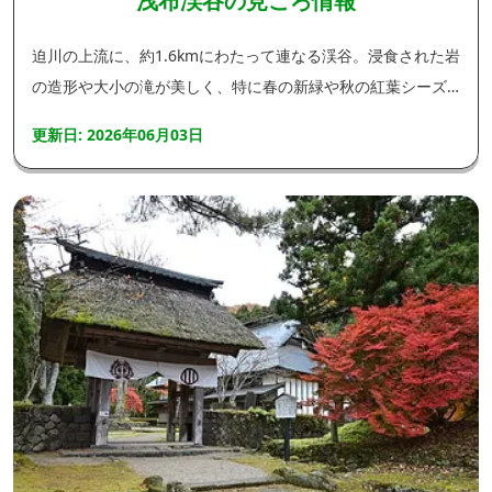
浅布渓谷の見ごろ情報
迫川の上流に、約1.6kmにわたって連なる渓谷。浸食された岩
の造形や大小の滝が美しく、特に春の新緑や秋の紅葉シーズ
ンは絶景です。
更新日: 2026年06月03日