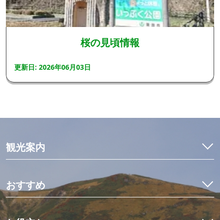
桜の見頃情報
更新日: 2026年06月03日
観光案内
特集
モデルコース
おすすめ
観光・体験
イワナ料理を食べ比べ
宿泊予約