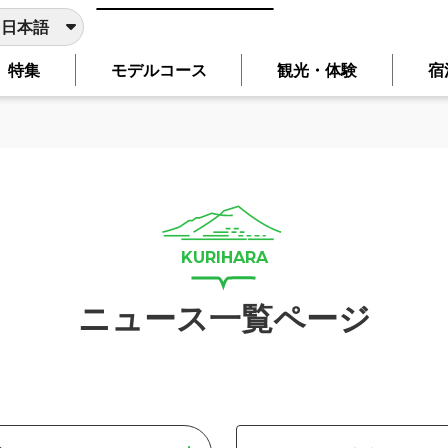
日本語
特集
モデルコース
観光・体験
宿
日本語
English
简体中文
繁體中文
한국어
翻訳サービスを使用しております。主要ページは、選択した言
言語に切り替わらないページは、ブラウザの翻訳機能をご利用
ニュース一覧ページ