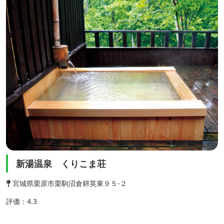
新湯温泉 くりこま荘
宮城県栗原市栗駒沼倉耕英東９５-２
評価：4.3