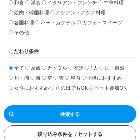
和食
洋食
イタリアン・フレンチ
中華料理
焼肉・韓国料理
アジアン・アジア料理
各国料理
バー・カクテル
カフェ・スイーツ
その他
こだわり条件
全て
家族
カップル
友達
1人
山・自然
川・湖
海
空
雪
屋内
子供におすすめ
女性におすすめ
雨の日でもOK
ペット参加OK
検索する
絞り込み条件をリセットする