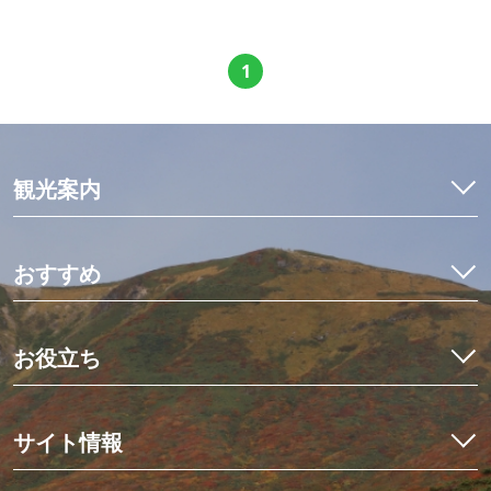
1
観光案内
特集
モデルコース
おすすめ
観光・体験
イワナ料理を食べ比べ
宿泊予約
初めての栗駒山とカヤック体験
お役立ち
イベント
世界にひとつだけのミニ畳作り
アクセス
くりはらでしたい10のこと
星空観測と世界谷地ツアー
栗原の見ごろ
サイト情報
歴史を紡ぐ場所、くりでんミュージアム
デジタルマップ
冬の花山湖でワカサギを釣ろう！