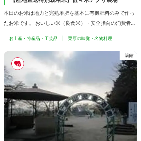
本田のお米は地力と完熟堆肥を基本に有機肥料のみで作っ
たお米です。 おいしい米（良食米）・安全指向の消費者の
皆様のニーズに応じるため、プロの誇りと情熱を込めて米
お土産・特産品・工芸品
栗原の味覚・名物料理
作りに取り組んでいます。 農薬は除草剤一回（3成分）の
みの使用で、殺菌剤、殺虫剤は一切使用しておりません。
築館
薬剤のかわりに木酢液・アルコール・「ファイトオーツ
ー」などを葉面散布しております。稲本来の生命力と大自
然の力をフルに活用す...