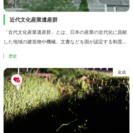
近代文化産業遺産群
「近代文化産業遺産群」とは、日本の産業の近代化に貢献
した地域の建造物や機械、文書などを国が認定する制度で
す。栗原市の「細倉鉱山関連遺産」は、日本の近代化に貢
歴史
献した、東北地方有数の金属供給源として、県内で唯一認
定されました。鉱業が産業の花形だったころの、まちの輝
金成
きとにぎわいの記憶を、訪ねてみませんか。