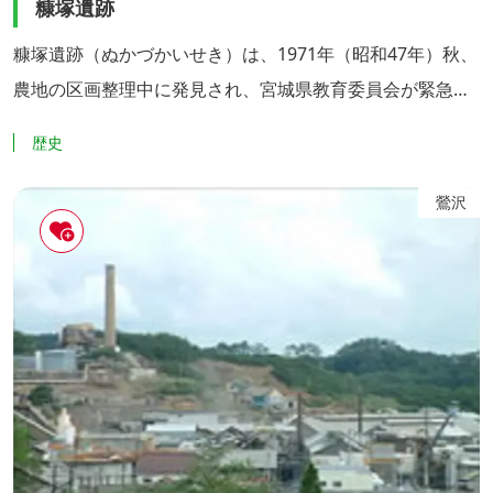
糠塚遺跡
糠塚遺跡（ぬかづかいせき）は、1971年（昭和47年）秋、
農地の区画整理中に発見され、宮城県教育委員会が緊急で
調査しました。その結果、30軒の竪穴住居跡と多数の遺物
歴史
が出土し、奈良・平安時代の大きな集落であることがわか
りました。 主な出土品は、土師器・須恵器などの土器類で
鶯沢
す。そのほか、布を織るための糸をつむぐ紡錘車、土を掘
り起こす鉄製の鋤先、鉄製の刃などがありました。このこ
とから、当時住...