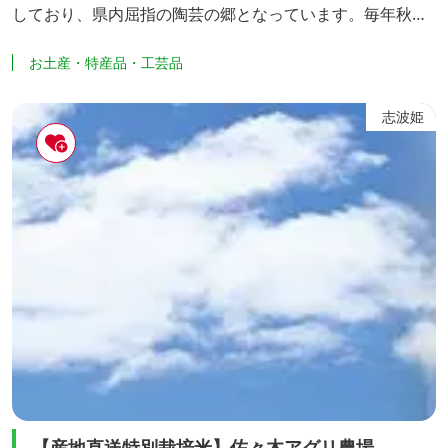
しており、県内屈指の陶芸の郷となっています。毎年秋に
開催される、JR東日本くりこま高原駅前のエポカ21での
お土産・特産品・工芸品
「くりはら陶芸展」は、多くの陶芸ファンが訪れる栗原の
一大イベントです。
志波姫
【産地直送特別栽培米】佐々木アグリ農場