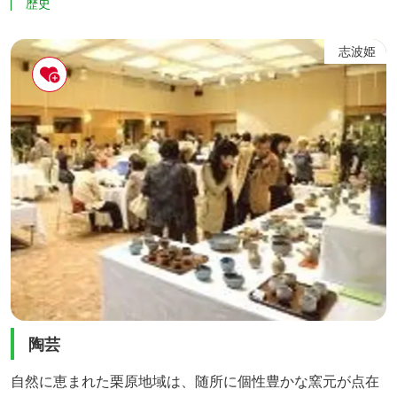
歴史
て正教の真理を説いたときに捕捉されました。 2年間の獄
舎暮らしの後は東京でニコライに師事した後、再び金成に
志波姫
戻り、仮会堂を建てて布教活動を始めました。しかし、
人々の迫害を受けることも多く、1879年（明治12年）には
せっかくの仮会...
陶芸
自然に恵まれた栗原地域は、随所に個性豊かな窯元が点在