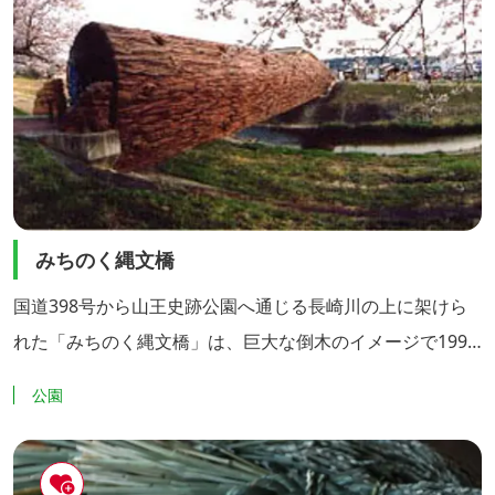
みちのく縄文橋
国道398号から山王史跡公園へ通じる長崎川の上に架けら
れた「みちのく縄文橋」は、巨大な倒木のイメージで1990
年（平成2年）に造られました。今は、現代と縄文を結ぶ
公園
架け橋として人々が往来しています。