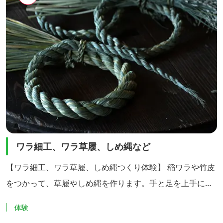
ワラ細工、ワラ草履、しめ縄など
【ワラ細工、ワラ草履、しめ縄つくり体験】 稲ワラや竹皮
をつかって、草履やしめ縄を作ります。手と足を上手に使
って編んでいきます。 手仕事の楽しさを感じることができ
体験
る体験メニューです。