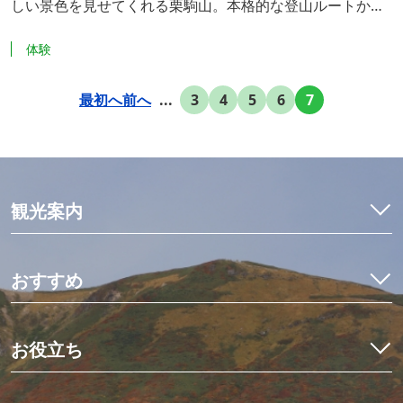
しい景色を見せてくれる栗駒山。本格的な登山ルートか
ら、気軽に登れる初心者向けルートもあります。 頂上から
体験
の眺めは、疲れも吹き飛んでしまうほど。
最初へ
前へ
...
3
4
5
6
7
観光案内
特集
モデルコース
おすすめ
観光・体験
イワナ料理を食べ比べ
宿泊予約
初めての栗駒山とカヤック体験
お役立ち
イベント
世界にひとつだけのミニ畳作り
アクセス
くりはらでしたい10のこと
星空観測と世界谷地ツアー