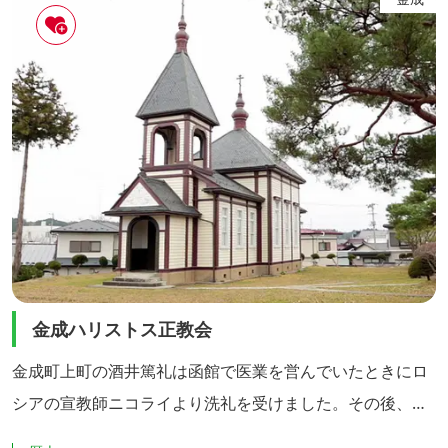
れぞれの干支が彫られ、16世紀後半から17世紀初頭にかけ
て発展した桃山文化の要素を見ることができます。東北地
方最古の桃...
金成ハリストス正教会
金成町上町の酒井篤礼は函館で医業を営んでいたときにロ
シアの宣教師ニコライより洗礼を受けました。その後、国
禁を犯す者として追われ、1869年（明治2年）に金成に来