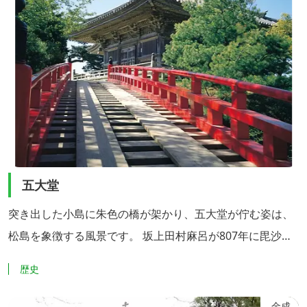
五大堂
突き出した小島に朱色の橋が架かり、五大堂が佇む姿は、
松島を象徴する風景です。 坂上田村麻呂が807年に毘沙門
堂を建立したのが始まりで、828年に円仁が五大明王像を
歴史
安置したことが名の由来となりました。 現在のお堂は、伊
達政宗が造営したものです。屋根の下、蟇股には4方向そ
金成