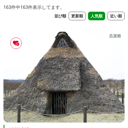
163件中163件表示してます。
並び順
更新順
人気順
近い順
志波姫