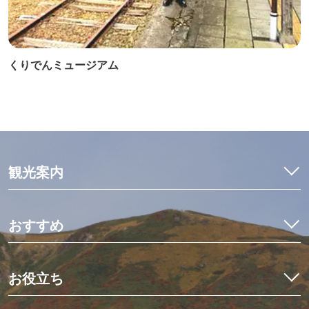
くりでんミュージアム
観光案内
特集
モデルコース
おすすめ
観光・体験
イワナ料理を食べ比べ
宿泊予約
初めての栗駒山とカヤック体験
お役立ち
イベント
世界にひとつだけのミニ畳作り
アクセス