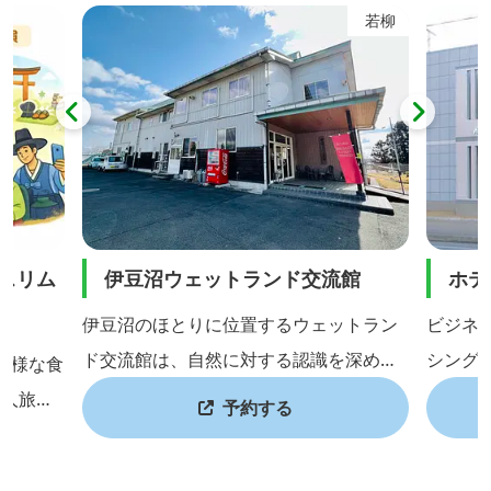
もいらっ
は、喫
若柳
れのお
す。
スリム
伊豆沼ウェットランド交流館
ホテ
伊豆沼のほとりに位置するウェットラン
ビジネ
ド交流館は、自然に対する認識を深める
シング
多様な食
ために自然の宝庫である伊豆沼・内沼の
だける
国人旅行
予約する
ほとりにあり、生涯学習の場や人々のこ
インも
ル事業」
ころのふれあいの場としてどなたでも自
利用い
ール対応