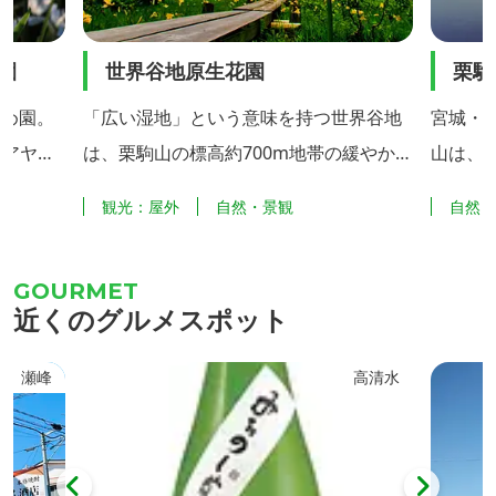
め園
世界谷地原生花園
栗駒
め園。
「広い湿地」という意味を持つ世界谷地
宮城・
、アヤメ
は、栗駒山の標高約700m地帯の緩やかな
山は、
どを植栽
南斜面に広がる約15haの湿原地帯で、貴
火山で
園
観光：屋外
自然・景観
自然
ていま
重な高山植物の宝庫となっています。 5
馬の姿
ナショウ
月から9月頃までミズバショウ、ワタス
言われて
園」を設
ゲ、サラサドウダン、サワラン、イワカ
頂から
近くのグルメスポット
ハナショ
ガミ、キンコウカなど様々な高山植物に
駒ヶ岳
め文化」
出会うことができます。 特に、6月中旬
で望む
瀬峰
高清水
やめ園」
に咲くオレンジ色のニッコウキスゲ（写
真）は大群生は全国的にも有名で世界谷
地の代名詞となっていま...