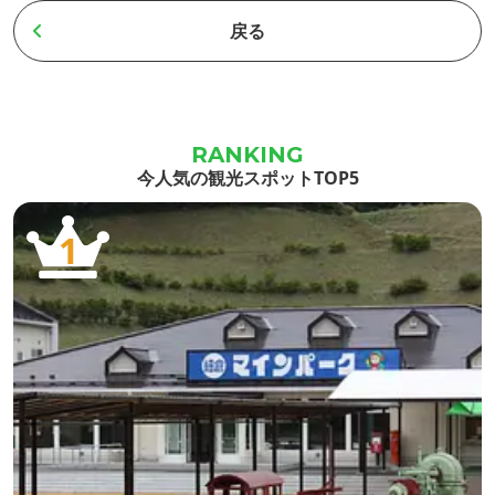
由に宿泊と研修ができる施設です。 冬の
す。 
や、礼拝
戻る
渡り鳥で知られる『マガンの宿』。伊豆
りお休みいた
設置する
沼に一番近く部屋から渡り鳥の朝の飛び
の朝食
生そのも
立ちや寝ぐら入りが見ることができま
元産のも
分らしく
す。 子ども達の合宿体験学習や各種団体
お越し
る幸せ溢
今人気の観光スポットTOP5
の催しもの、研修、商用など、どな...
1