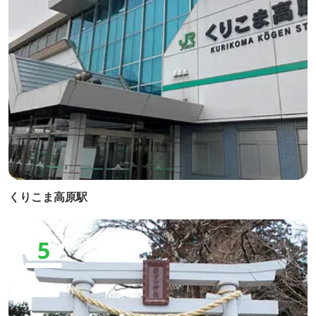
くりこま高原駅
5