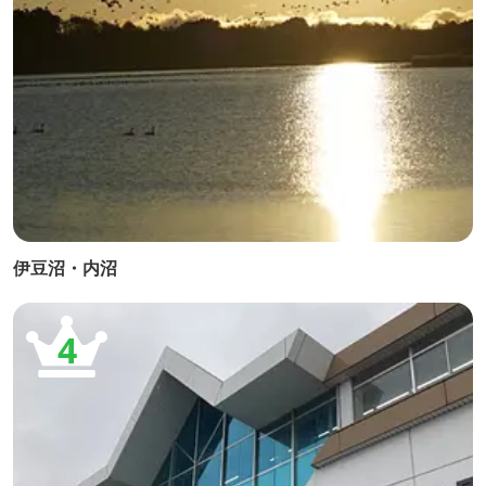
伊豆沼・内沼
4