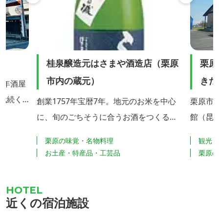
桂泉醸造元はさまや酒造店（栗原
栗原
市内の蔵元）
きだ
0年酒屋
3代続く
創業1757年宝暦7年。地元のお米を中心
栗原市
00人程の
に、旬のごちそうに合うお酒をつくる女
館（昆
北本線の
性蔵人の酒屋です。
地「伊
栗原の味覚・名物料理
観光
から車で
虫の生
お土産・特産品・工芸品
栗原
です。夜
いる施設です。 世
寂しい所
展示室
かわから
る世界
近くの宿泊施設
やカーナ
ます。