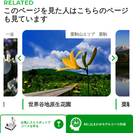
このページを見た人はこちらのページ
も見ています
ア
栗駒
栗駒山エリア
栗駒
栗駒山
一迫
世界谷地
宮城・岩手・秋田の３県にまたがる栗駒
一迫山
お気に入りスポットで
AI
におまかせモデルコース作成
緩やかな
山は、円錐状の裾野をもつコニーデ型の
広さは1
0
コースを作る