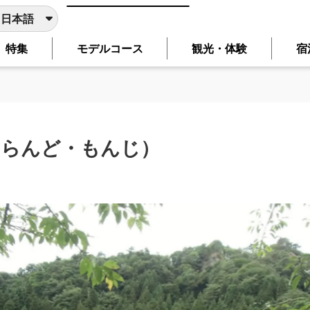
日本語
特集
モデルコース
観光・体験
宿
日本語
English
简体中文
繁體中文
한국어
翻訳サービスを使用しております。主要ページは、選択した言
言語に切り替わらないページは、ブラウザの翻訳機能をご利用
いらんど・もんじ）