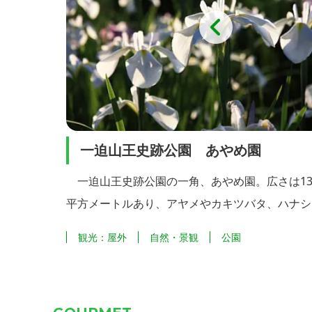
王史跡公園 あやめ園
世界谷地原
公園の一角、あやめ園。広さは13,000
「広い湿地」と
ルあり、アヤメやカキツバタ、ハナショウ
標高約700m地
し、約300品種22万株を整備していま
湿原地帯で、貴
自然・景観
公園
観光：屋外
メ類の「標本園」とハナショウブの改良過
5月から9月頃
改良歴史園」を設置し、ハナショウブの原
ウダン、サワラ
ショウブ」を植栽するなど、「あやめ文
な高山植物に出