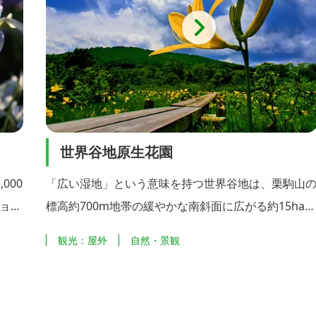
生花園
栗駒山
いう意味を持つ世界谷地は、栗駒山の
宮城・岩手・秋田の
帯の緩やかな南斜面に広がる約15haの
の裾野をもつコニー
重な高山植物の宝庫となっています。
に残雪により馬の姿
自然・景観
自然・景観
までミズバショウ、ワタスゲ、サラサド
言われています。標高
ン、イワカガミ、キンコウカなど様々
山・鳥海山・蔵王連
会うことができます。 特に、6月中旬
て遠く太平洋まで望