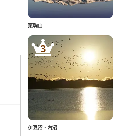
栗駒山
3
伊豆沼・内沼