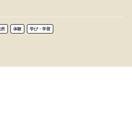
売所
体験
学び・学習