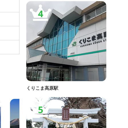
4
くりこま高原駅
栗駒山エリア
栗駒
5