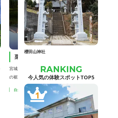
櫻田山神社
一迫山王史跡公
３県にまたがる栗駒山は、円錐状
一迫山王史跡公園の一角、
今人気の体験スポットTOP5
デ型の火山です。初夏の山頂西側
平方メートルあり、アヤ
が現れることから名付けられたと
ブなどを植栽し、約300
観光：屋外
自然・景
1
1,626メートルの山頂からは月
す。 アヤメ類の「標本
峰・秋田駒ヶ岳・早池峰山、そし
程を表す「改良歴史園」
むことができます。
種「ノハナショウブ」を