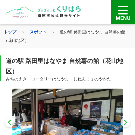
トップ
›
スポット
›
道の駅 路田里はなやま 自然薯の館
（花山地区）
道の駅 路田里はなやま 自然薯の館（花山地
区）
みちのえき ロータリーはなやま じねんじょのやかた