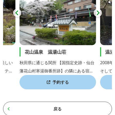
花山温泉 温湯山荘
温湯
の美しい
秋田県に通じる関所 【国指定史跡・仙台
2008
ン。テニ
藩花山村寒湯御番所跡】の隣にある宿。
そして2
、バンガ
藩政時代にも湯宿として栄えました。 花
と、2
予約する
トイレ、
山温泉の名湯は、お肌がしっとりすべす
りに復活
完備して
べの「美肌の湯」としても知られていま
帰り温
す。 泉質は低張性弱アルカリ高温泉で、
は宿泊
戻る
学校や職
神経痛、筋肉痛、慢性皮膚病、慢性婦人
の宿で