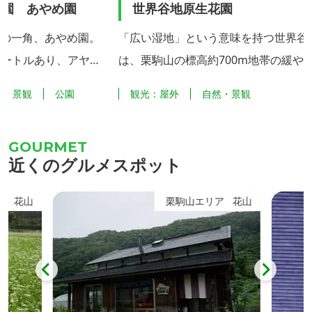
め園
世界谷地原生花園
栗駒
め園。
「広い湿地」という意味を持つ世界谷地
宮城・
、アヤメ
は、栗駒山の標高約700m地帯の緩やかな
山は、
どを植栽
南斜面に広がる約15haの湿原地帯で、貴
火山で
園
観光：屋外
自然・景観
自然
ていま
重な高山植物の宝庫となっています。 5
馬の姿
ナショウ
月から9月頃までミズバショウ、ワタス
言われて
園」を設
ゲ、サラサドウダン、サワラン、イワカ
頂から
近くのグルメスポット
ハナショ
ガミ、キンコウカなど様々な高山植物に
駒ヶ岳
め文化」
出会うことができます。 特に、6月中旬
で望む
ア
花山
栗駒山エリア
花山
やめ園」
に咲くオレンジ色のニッコウキスゲ（写
真）は大群生は全国的にも有名で世界谷
地の代名詞となっていま...