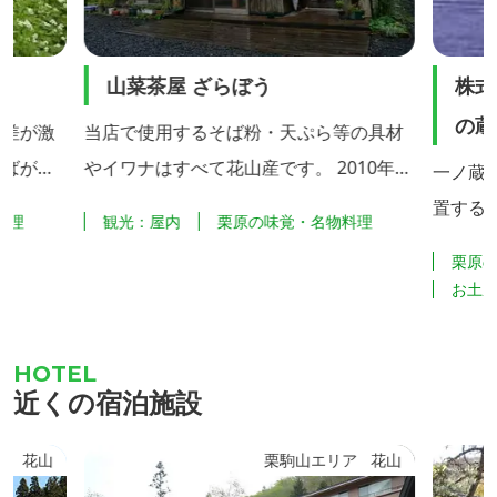
山菜茶屋 ざらぼう
株式
の蔵
暖差が激
当店で使用するそば粉・天ぷら等の具材
そばが栽
やイワナはすべて花山産です。 2010年、
一ノ蔵
として重
田舎暮らし計画にあった 石窯づくりは未
置する、
料理
観光：屋内
栗原の味覚・名物料理
も、煙の
だ取り掛かれませんでした。 そこでみん
る蔵元
栗原
飢饉)囲
なに作って貰おうと、くりはらツーリズ
お土
保存され
ムネットワークのくりはら博覧会「らい
ん」体験事業の一環として１０月１８日
接した牛
石窯づくり体験を実施。 その後少しづつ
近くの宿泊施設
たそう
進めて、ようやく扉を付けて完成しまし
歴史を感
た。
ア
花山
栗駒山エリア
花山
.