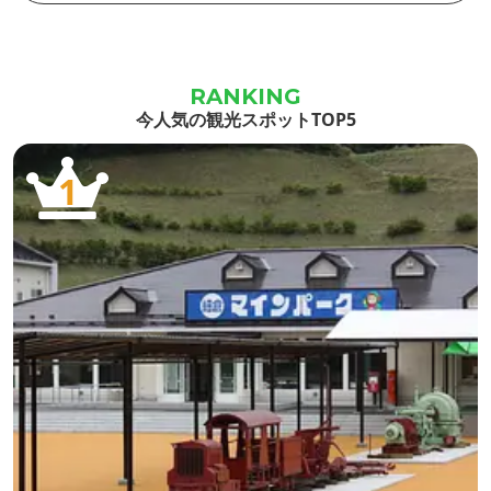
面に映え
病、リウマチなどに効果があるといわれ
るよう
としても
ています。 季節の移ろいを映し出す山々
設
を望み、川のせせらぎや、鳥のさえずり
今人気の観光スポットTOP5
を聞きながらの露天風呂...
1