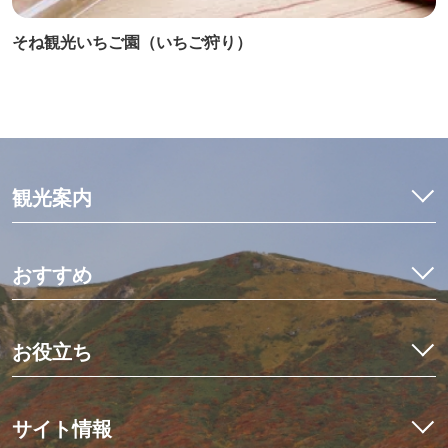
そね観光いちご園（いちご狩り）
観光案内
特集
モデルコース
おすすめ
観光・体験
イワナ料理を食べ比べ
宿泊予約
初めての栗駒山とカヤック体験
お役立ち
イベント
世界にひとつだけのミニ畳作り
アクセス
くりはらでしたい10のこと
星空観測と世界谷地ツアー
栗原の見ごろ
サイト情報
歴史を紡ぐ場所、くりでんミュージアム