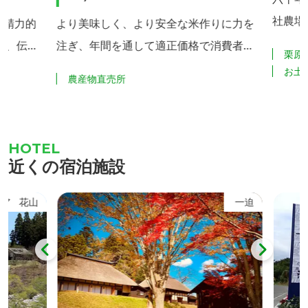
社農場
を精力的
より美味しく、より安全な米作りに力を
食卓へ
ど、伝統
注ぎ、年間を通して適正価格で消費者に
栗原
松博士
を展開し
お届けしています。また、直売所では、
お土
農産物直売所
納豆生
季節により花苗、野菜苗、生花などを販
バチル
売しているほか、米粉パンの製造・販売
ことを
も行っています。
立した
近くの宿泊施設
き、最
す。 川口納豆には、「たれ」と「から
ア
花山
一迫
し」がつ