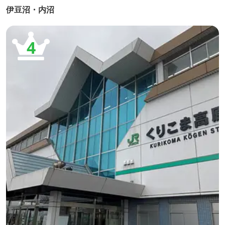
伊豆沼・内沼
4