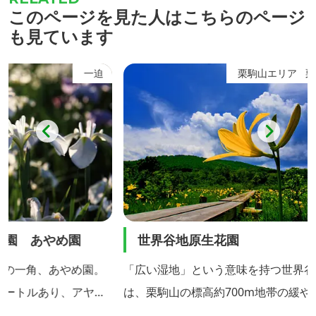
このページを見た人はこちらのページ
も見ています
一迫
栗駒山エリア
栗駒
め園
世界谷地原生花園
栗駒
め園。
「広い湿地」という意味を持つ世界谷地
宮城・
、アヤメ
は、栗駒山の標高約700m地帯の緩やかな
山は、
どを植栽
南斜面に広がる約15haの湿原地帯で、貴
火山で