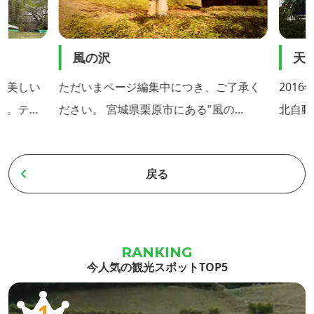
風の沢
天然
の美しい
ただいまページ編集中につき、ご了承く
2016
ン。テニ
ださい。 宮城県栗原市にある"風の
北自動車
、バンガ
沢"は、古民家をそのまま生かしたホテ
地条件
トイレ、
ル、レストラン、瞑想室、茶室、里山フ
温泉施
戻る
完備して
ィールドからなる複合施設です。この建
は、黒
物は、国の有形文化財にも指定されてい
和風モ
学校や職
る築200年ほどの日本家屋で、長年放置
気。木
面に映え
され、まさに朽ち果てようとしていたも
ろげる
としても
のでしたが、この大地の地場に引き寄せ
しさや
今人気の観光スポットTOP5
設
られ、出来るだけ手を加えず以前の生活
源泉かけ
1
のにおいを残すよう心がけながら修...
質は、【