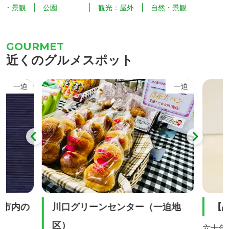
園
観光：屋外
自然・景観
自然
ていま
重な高山植物の宝庫となっています。 5
馬の姿
ナショウ
月から9月頃までミズバショウ、ワタス
言われて
園」を設
ゲ、サラサドウダン、サワラン、イワカ
頂から
近くのグルメスポット
ハナショ
ガミ、キンコウカなど様々な高山植物に
駒ヶ岳
め文化」
出会うことができます。 特に、6月中旬
で望む
一迫
一迫
やめ園」
に咲くオレンジ色のニッコウキスゲ（写
真）は大群生は全国的にも有名で世界谷
地の代名詞となっていま...
市内の
川口グリーンセンター（一迫地
【品
区）
六十年