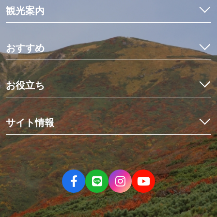
観光案内
特集
モデルコース
おすすめ
観光・体験
イワナ料理を食べ比べ
宿泊予約
初めての栗駒山とカヤック体験
お役立ち
イベント
世界にひとつだけのミニ畳作り
アクセス
くりはらでしたい10のこと
星空観測と世界谷地ツアー
栗原の見ごろ
サイト情報
歴史を紡ぐ場所、くりでんミュージアム
デジタルマップ
冬の花山湖でワカサギを釣ろう！
栗原市観光物産協会について
ニュース
伊豆沼・内沼でマガンの飛び立ち
お問い合わせ
パンフレット
親子で楽しむ夏休み
当サイトのご利用について
フォトダウンロード
大人の休日旅
サイトマップ
動画
人情薫るまち、有壁①まちあるきツアー編
ねじりほんにょの部屋
人情薫るまち、有壁②史跡＆食事処編