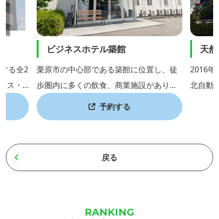
ビジネスホテル築館
天然
する全2
栗原市の中心部である築館に位置し、徒
2016
ジネス・
歩圏内に多くの飲食、商業施設があり、
北自動車
ごしてい
お食事を楽しむお客様は特に便利快適に
地条件
予約する
 この
お過ごしいただけます。2024年3月よ
温泉施
、トリプ
り、セルフサービスでの無料朝食を開始
は、黒
はコチラ
致しました。ビジネス出張での利用はも
和風モ
戻る
otel-k
ちろん、ご家族、カップルゆったり一人
気。木
旅などでも、多くご利用頂いておりま
ろげる
ざいます
す。一年を通して自然との触れ合いを楽
しさや
しめる栗原、築館の飲食を楽しめる当ホ
源泉かけ