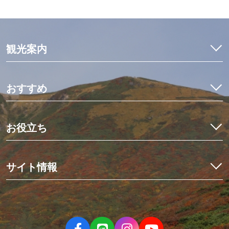
観光案内
特集
モデルコース
おすすめ
観光・体験
イワナ料理を食べ比べ
宿泊予約
初めての栗駒山とカヤック体験
お役立ち
イベント
世界にひとつだけのミニ畳作り
アクセス
くりはらでしたい10のこと
星空観測と世界谷地ツアー
栗原の見ごろ
サイト情報
歴史を紡ぐ場所、くりでんミュージアム
デジタルマップ
冬の花山湖でワカサギを釣ろう！
栗原市観光物産協会について
ニュース
伊豆沼・内沼でマガンの飛び立ち
お問い合わせ
パンフレット
親子で楽しむ夏休み
当サイトのご利用について
フォトダウンロード
大人の休日旅