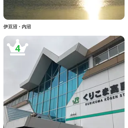
伊豆沼・内沼
4