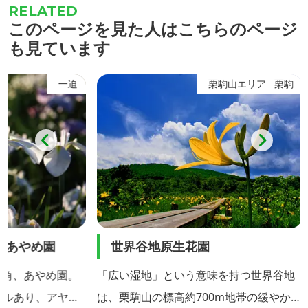
このページを見た人はこちらのページ
も見ています
一迫
栗駒山エリア
栗駒
め園
世界谷地原生花園
栗駒
め園。
「広い湿地」という意味を持つ世界谷地
宮城・
、アヤメ
は、栗駒山の標高約700m地帯の緩やかな
山は、