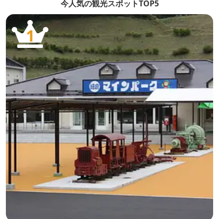
今人気の観光スポットTOP5
テルをぜひご利用ください。 ご...
質は、【
1