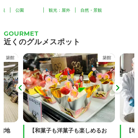
どを植栽
南斜面に広がる約15haの湿原地帯で、貴
火山で
園
観光：屋外
自然・景観
自然
ていま
重な高山植物の宝庫となっています。 5
馬の姿
ナショウ
月から9月頃までミズバショウ、ワタス
言われて
園」を設
ゲ、サラサドウダン、サワラン、イワカ
頂から
近くのグルメスポット
ハナショ
ガミ、キンコウカなど様々な高山植物に
駒ヶ岳
め文化」
出会うことができます。 特に、6月中旬
で望む
築館
築館
やめ園」
に咲くオレンジ色のニッコウキスゲ（写
真）は大群生は全国的にも有名で世界谷
地の代名詞となっていま...
館地
【和菓子も洋菓子も楽しめるお
【地