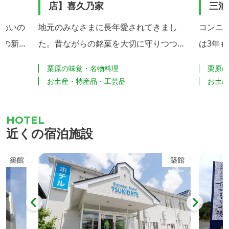
店】喜久乃家
三浦
じわいの
地元のみなさまに長年愛されてきまし
コンニ
ての新鮮
た。昔ながらの銘菓を大切に守りつつ、
は3年
加工品な
新しいことにもチャレンジをする。進化
そして
栗原の味覚・名物料理
栗原
商品を豊
し続ける老舗店です。
れもま
お土産・特産品・工芸品
お土
す。コ
べて自
とんど
近くの宿泊施設
地で生
清水が
築館
築館
ん。く
なのです