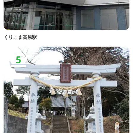
くりこま高原駅
5