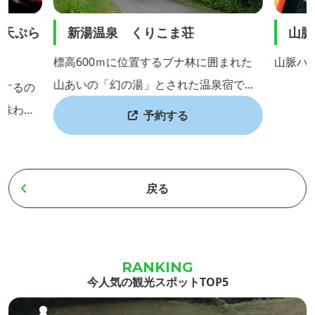
魚天ぷら
新湯温泉 くりこま荘
山脈
標高600ｍに位置するブナ林に囲まれた
山脈ハ
山あいの「幻の湯」とされた温泉宿で
理するの
す。 1720年に開湯され、栗駒五湯の中で
が味わえ
予約する
も「幻の湯」とされてきた秘湯、「新湯
食べられ
温泉」が、くりこま荘によって甦り、
きのこ、
「新湯温泉 くりこま荘」として再現。源
４０年の
戻る
泉は栗駒山の裏掛コース登山口に位置
には栗原
し、昔から参拝登山者の疲れを癒したと
。
知られ、ほのかな硫黄の香りを漂わせな
がら、300年近い時を超え流れるお湯が
今人気の観光スポットTOP5
ひときわ体も心にもしみ渡りま...