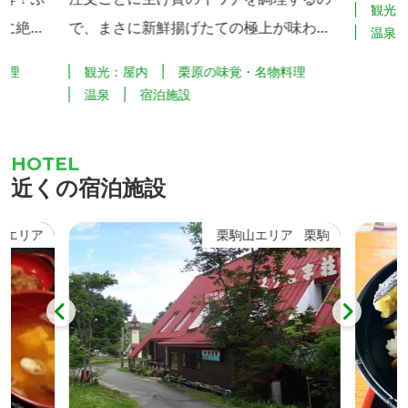
観光
さに絶品
で、まさに新鮮揚げたての極上が味わえ
温泉
リジナル
ます。 天ぷらは骨までまるごと食べられ
料理
観光：屋内
栗原の味覚・名物料理
す。肝吸
る岩魚の他、季節ごとに山菜やきのこ、
温泉
宿泊施設
る岩魚重
旬の野菜の天ぷらで彩り、創業４０年の
秘伝のタレで仕上げます。 小鉢には栗原
名物のふすべ餅がついてきます。
近くの宿泊施設
山エリア
栗駒山エリア
栗駒