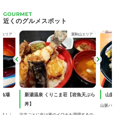
ナショウ
月から9月頃までミズバショウ、ワタス
言われて
園」を設
ゲ、サラサドウダン、サワラン、イワカ
頂から
近くのグルメスポット
ハナショ
ガミ、キンコウカなど様々な高山植物に
駒ヶ岳
め文化」
出会うことができます。 特に、6月中旬
で望む
山エリア
栗駒山エリア
やめ園」
に咲くオレンジ色のニッコウキスゲ（写
真）は大群生は全国的にも有名で世界谷
地の代名詞となっていま...
養魚場
新湯温泉 くりこま荘【岩魚天ぷら
山脈
】
丼】
山脈ハ
抜群！ふ
注文ごとに生け簀のイワナを調理するの