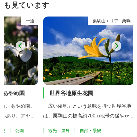
も見ています
一迫
栗駒山エリア
栗駒
め園
世界谷地原生花園
栗駒
め園。
「広い湿地」という意味を持つ世界谷地
宮城・
、アヤメ
は、栗駒山の標高約700m地帯の緩やかな
山は、
どを植栽
南斜面に広がる約15haの湿原地帯で、貴
火山で
園
観光：屋外
自然・景観
自然
ていま
重な高山植物の宝庫となっています。 5
馬の姿