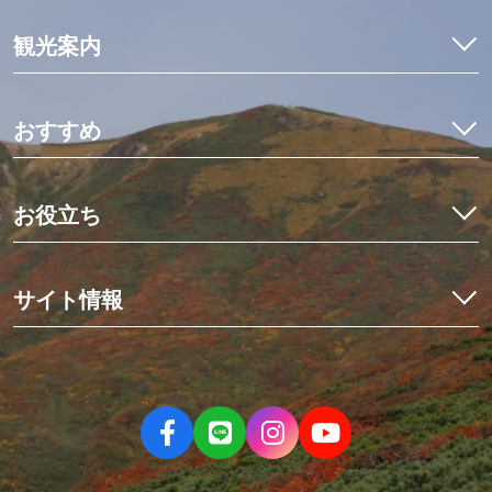
観光案内
特集
モデルコース
おすすめ
観光・体験
イワナ料理を食べ比べ
宿泊予約
初めての栗駒山とカヤック体験
お役立ち
イベント
世界にひとつだけのミニ畳作り
アクセス
くりはらでしたい10のこと
星空観測と世界谷地ツアー
栗原の見ごろ
サイト情報
歴史を紡ぐ場所、くりでんミュージアム
デジタルマップ
冬の花山湖でワカサギを釣ろう！
栗原市観光物産協会について
ニュース
伊豆沼・内沼でマガンの飛び立ち
お問い合わせ
パンフレット
親子で楽しむ夏休み
当サイトのご利用について
フォトダウンロード
大人の休日旅
サイトマップ
動画
人情薫るまち、有壁①まちあるきツアー編
ねじりほんにょの部屋
人情薫るまち、有壁②史跡＆食事処編