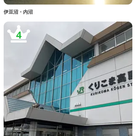
伊豆沼・内沼
4