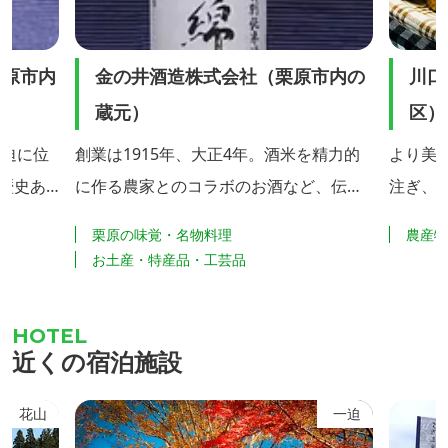
栗原市内
金の井酒造株式会社（栗原市内の
川口
蔵元）
区）
一迫に位
創業は1915年、大正4年。酒米を精力的
より美
の歴史あ
に作る農家とのコラボのお酒など、伝統
注ぎ、
を守りながら、新しい酒づくりを展開し
お届け
栗原の味覚・名物料理
農産
ています。
季節に
お土産・特産品・工芸品
売して
も行っ
近くの宿泊施設
ア
花山
一迫