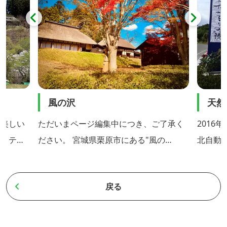
風の沢
天然
の美しい
ただいまページ編集中につき、ご了承く
2016
ン。テニ
ださい。 宮城県栗原市にある"風の
北自動車
、バンガ
沢"は、古民家をそのまま生かしたホテ
地条件
トイレ、
ル、レストラン、瞑想室、茶室、里山フ
温泉施
戻る
完備して
ィールドからなる複合施設です。この建
は、黒
物は、国の有形文化財にも指定されてい
和風モ
学校や職
る築200年ほどの日本家屋で、長年放置
気。木