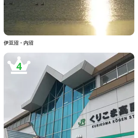
伊豆沼・内沼
4