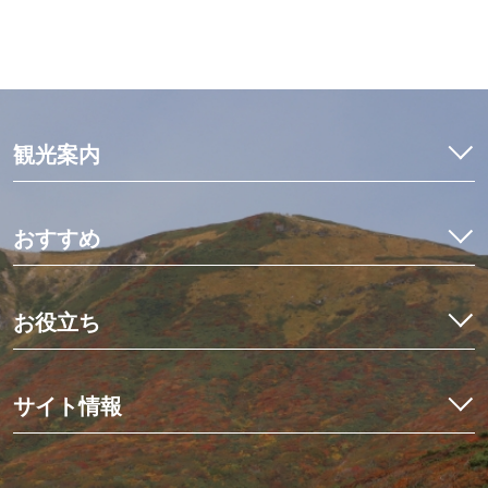
観光案内
特集
モデルコース
おすすめ
観光・体験
イワナ料理を食べ比べ
宿泊予約
初めての栗駒山とカヤック体験
お役立ち
イベント
世界にひとつだけのミニ畳作り
アクセス
くりはらでしたい10のこと
星空観測と世界谷地ツアー
栗原の見ごろ
サイト情報
歴史を紡ぐ場所、くりでんミュージアム
デジタルマップ
冬の花山湖でワカサギを釣ろう！
栗原市観光物産協会について
ニュース
伊豆沼・内沼でマガンの飛び立ち
お問い合わせ