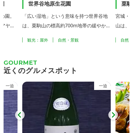
め園
世界谷地原生花園
栗駒
め園。
「広い湿地」という意味を持つ世界谷地
宮城・
、アヤメ
は、栗駒山の標高約700m地帯の緩やかな
山は、
どを植栽
南斜面に広がる約15haの湿原地帯で、貴
火山で
園
観光：屋外
自然・景観
自然
ていま
重な高山植物の宝庫となっています。 5
馬の姿
ナショウ
月から9月頃までミズバショウ、ワタス
言われて
園」を設
ゲ、サラサドウダン、サワラン、イワカ
頂から
近くのグルメスポット
ハナショ
ガミ、キンコウカなど様々な高山植物に
駒ヶ岳
め文化」
出会うことができます。 特に、6月中旬
で望む
一迫
一迫
やめ園」
に咲くオレンジ色のニッコウキスゲ（写
真）は大群生は全国的にも有名で世界谷
地の代名詞となっていま...