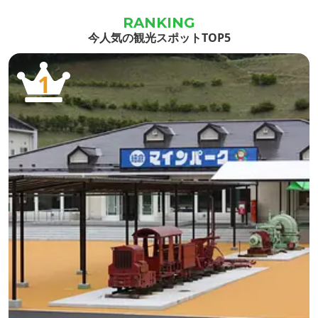
面に映え
され、まさに朽ち果てようとしていたも
ろげる
としても
のでしたが、この大地の地場に引き寄せ
しさや
今人気の観光スポットTOP5
設
られ、出来るだけ手を加えず以前の生活
源泉かけ
1
のにおいを残すよう心がけながら修...
質は、【