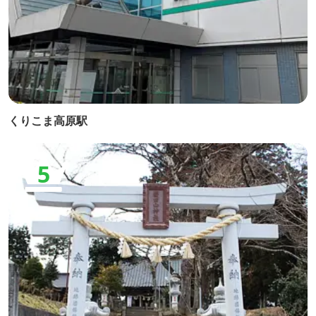
くりこま高原駅
5