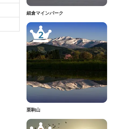
細倉マインパーク
2
栗駒山