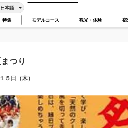
日本語
特集
モデルコース
観光・体験
宿
日本語
English
简体中文
繁體中文
한국어
翻訳サービスを使用しております。主要ページは、選択した言
言語に切り替わらないページは、ブラウザの翻訳機能をご利用
夏まつり
１５日（木）