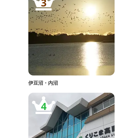
3
伊豆沼・内沼
4