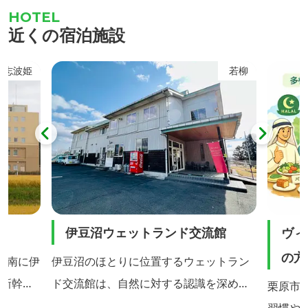
ー「エポカ21観光物産館」が設けられて
現を目
います。 地元で採れた季節ごとの朝採り
近くの宿泊施設
新鮮農産物も並びます。さらに、知る人
ぞ知る栗原の名産品も充実。正藍染や若
志波姫
若柳
柳地織などの伝統民芸品もここで購入で
きます。
伊豆沼ウェットランド交流館
ヴィ
の方
、南に伊
伊豆沼のほとりに位置するウェットラン
北新幹線
ド交流館は、自然に対する認識を深める
栗原市
り徒歩1
ために自然の宝庫である伊豆沼・内沼の