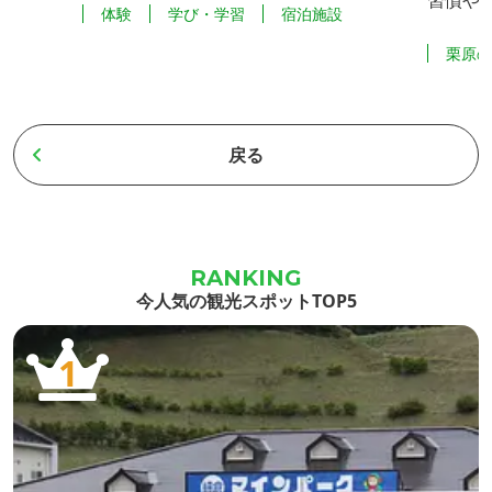
習慣や
体験
学び・学習
宿泊施設
テルも完
ほとりにあり、生涯学習の場や人々のこ
者の受
栗原
域交流の
ころのふれあいの場としてどなたでも自
に採択
豆
由に宿泊と研修ができる施設です。 冬の
のメニ
をキャッ
渡り鳥で知られる『マガンの宿』。伊豆
なども
戻る
いう絶好
沼に一番近く部屋から渡り鳥の朝の飛び
施設を
東北新幹
立ちや寝ぐら入りが見ることができま
のを地
るため、
す。 子ども達の合宿体験学習や各種団体
安心し
の催しもの、研修、商用など、どな...
れる観
今人気の観光スポットTOP5
1