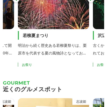
若柳夏まつり
沢辺
にして開
明治から続く歴史ある若柳夏祭りは、栗
古くか
70年代
原市を代表する夏の風物詩となっており
れてお
最近で
ます。戦没者等を慰霊する施食会供養祭
天然記
お祭り
お祭
と連携
をはじめ、約5000発の花火が若柳の夜空
金成翁
が出店、
を彩ります。会場周辺には、食べ物を中
ます。
、数千人
心としてキッチンカーや露店が多く出店
近くのグルメスポット
ベントに
しにぎわいます。 【催事内容】施食会供
養、丘絵灯ろうプロジェクト、オープニ
志波姫
志波姫
ングイベント（太鼓・ダンス・よさこい