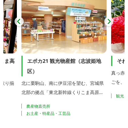
等）、花火打ち上げ
こま高
エポカ21 観光物産館（志波姫地
そね
区）
真っ赤
ごを、
に取り揃
北に栗駒山、南に伊豆沼を望む、宮城県
ん、摘
北部の拠点「東北新幹線くりこま高原
観光
ができま
駅」に隣接するエポカ21。そのタワー塔
農産物直売所
は、農
の正面玄関すぐ脇に、栗原市内や隣接地
お土産・特産品・工芸品
と、技
域特産の食品・民芸品の展示販売コーナ
献する