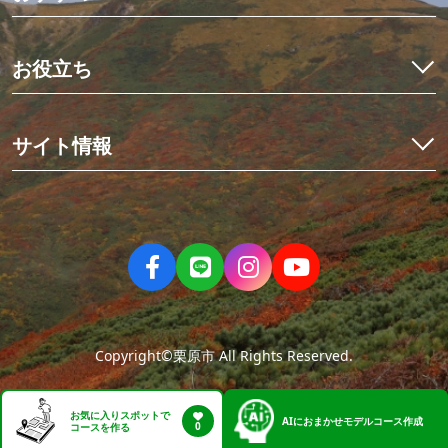
観光・体験
イワナ料理を食べ比べ
宿泊予約
初めての栗駒山とカヤック体験
お役立ち
イベント
世界にひとつだけのミニ畳作り
アクセス
くりはらでしたい10のこと
星空観測と世界谷地ツアー
栗原の見ごろ
サイト情報
歴史を紡ぐ場所、くりでんミュージアム
デジタルマップ
冬の花山湖でワカサギを釣ろう！
栗原市観光物産協会について
ニュース
伊豆沼・内沼でマガンの飛び立ち
お問い合わせ
パンフレット
親子で楽しむ夏休み
当サイトのご利用について
フォトダウンロード
大人の休日旅
サイトマップ
動画
人情薫るまち、有壁①まちあるきツアー編
ねじりほんにょの部屋
人情薫るまち、有壁②史跡＆食事処編
Copyright©栗原市 All Rights Reserved.
お気に入りスポットで
AI
におまかせモデルコース作成
0
コースを作る