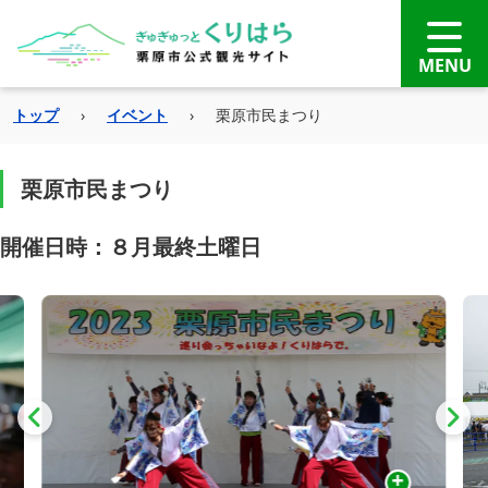
トップ
›
イベント
›
栗原市民まつり
栗原市民まつり
開催日時：８月最終土曜日