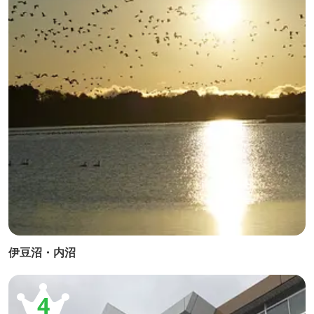
伊豆沼・内沼
4