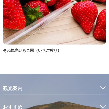
そね観光いちご園（いちご狩り）
観光案内
特集
モデルコース
おすすめ