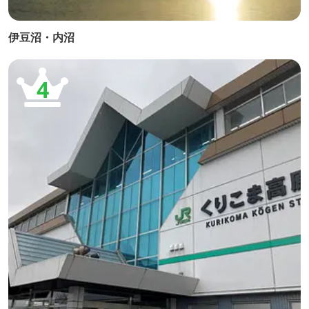
伊豆沼・内沼
4