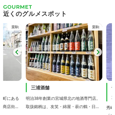
多く出店
力ある
近くのグルメスポット
施食会供
様々で
オープニ
さこい
栗駒
栗駒
よさこい
三浦酒舗
千田
元）
町にある
明治38年創業の宮城県北の地酒専門店。
商店街」
取扱銘柄は、友笑・綿屋・萩の鶴・日輪
秀峰栗
田・桂泉・太閤・栗駒山・金龍などで