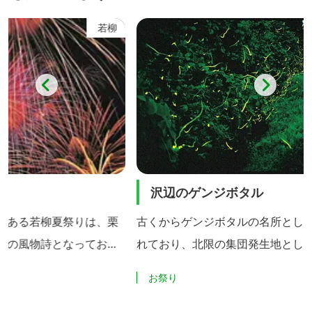
若柳
金成
沢辺のゲンジボタル
くり
りは、栗
古くからゲンジボタルの名所として知ら
江戸時
っており
れており、北限の集団発生地として国の
といわ
会供養祭
天然記念物に指定されています。夜には
りで、
お祭り
お祭
柳の夜空
金成翁沢地区で幻想的な光の舞を楽しめ
す。地
べ物を中
ます。
高さ４