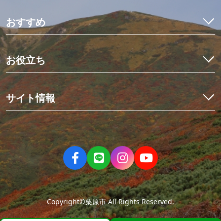
特集
モデルコース
おすすめ
観光・体験
イワナ料理を食べ比べ
宿泊予約
初めての栗駒山とカヤック体験
お役立ち
イベント
世界にひとつだけのミニ畳作り
アクセス
くりはらでしたい10のこと
星空観測と世界谷地ツアー
栗原の見ごろ
サイト情報
歴史を紡ぐ場所、くりでんミュージアム
デジタルマップ
冬の花山湖でワカサギを釣ろう！
栗原市観光物産協会について
ニュース
伊豆沼・内沼でマガンの飛び立ち
お問い合わせ
パンフレット
親子で楽しむ夏休み
当サイトのご利用について
フォトダウンロード
大人の休日旅
サイトマップ
動画
人情薫るまち、有壁①まちあるきツアー編
ねじりほんにょの部屋
人情薫るまち、有壁②史跡＆食事処編
Copyright©栗原市 All Rights Reserved.