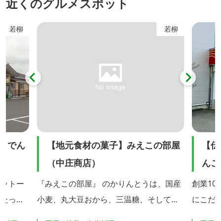
近くのグルメスポット
ハナショ
ガミ、キンコウカなど様々な高山植物に
駒ヶ岳
め文化」
出会うことができます。 特に、6月中旬
で望む
若柳
若柳
やめ園」
に咲くオレンジ色のニッコウキスゲ（写
真）は大群生は全国的にも有名で世界谷
地の代名詞となっていま...
りでん
【地元食材の菓子】みえこの部屋
【伝
（中庄商店）
んこ
モットー
『みえこの部屋』 のかりんとうは、国産
創業1
情たっぷ
小麦、丸大豆おから、三温糖、そして
にこだ
を販売し
「伊豆沼近隣産のレンコン」や、「花山
す。 