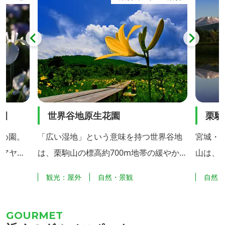
め園
世界谷地原生花園
栗駒
め園。
「広い湿地」という意味を持つ世界谷地
宮城・
、アヤメ
は、栗駒山の標高約700m地帯の緩やかな
山は、
どを植栽
南斜面に広がる約15haの湿原地帯で、貴
火山で
園
観光：屋外
自然・景観
自然
ていま
重な高山植物の宝庫となっています。 5
馬の姿
ナショウ
月から9月頃までミズバショウ、ワタス
言われて
園」を設
ゲ、サラサドウダン、サワラン、イワカ
頂から