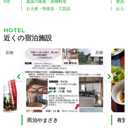
物料理
栗原の味覚・名物料理
栗原
のそば粉」、「仙台牛の牛たん」と、地
は、宮
お土産・特産品・工芸品
お土
野菜を使
元食材にこだわってやさしい味に仕上げ
し、自
手作りの
ています。サクサクとした食感が好評で
で、一
たてのお
す。 冬季には、栗原市栗駒耕英の特産の
製造翌
近くの宿泊施設
ふすべ）
「高原大根」のかりんとうもあります。
中にお
、地元特
「みえこの部屋」が「かりんとう」の製
若柳
若柳
芸品など
造を委託する女川町の食品加工会社「夢
食研」は東日本大震災の津波で被...
民泊やまざき
有賀