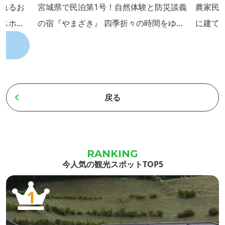
訪れるお
宮城県で民泊第1号！自然体験と防災談義
農家民
ネスホテ
の宿『やまざき』 四季折々の時間をゆっ
に建て
地区は栗
くり過ごしてみませんか♪
ます。
ある築館
菜、そ
も隣接し
和食で
ロ、とい
料理書
戻る
地域の特
百五十
もつ大自
す。宿
時間が流
り、畳
沢」を
今人気の観光スポットTOP5
す。
1