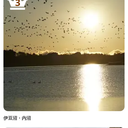
3
伊豆沼・内沼