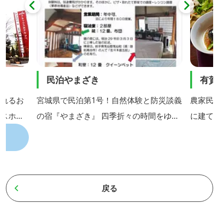
民泊やまざき
有賀
訪れるお
宮城県で民泊第1号！自然体験と防災談義
農家民
ネスホテ
の宿『やまざき』 四季折々の時間をゆっ
に建て
地区は栗
くり過ごしてみませんか♪
ます。
ある築館
菜、そ
も隣接し
和食で
ロ、とい
料理書
戻る
地域の特
百五十
もつ大自
す。宿