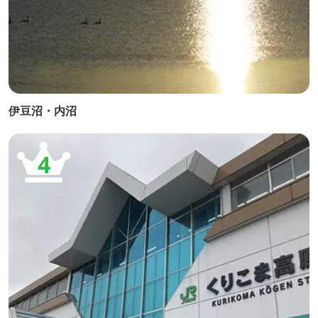
伊豆沼・内沼
4