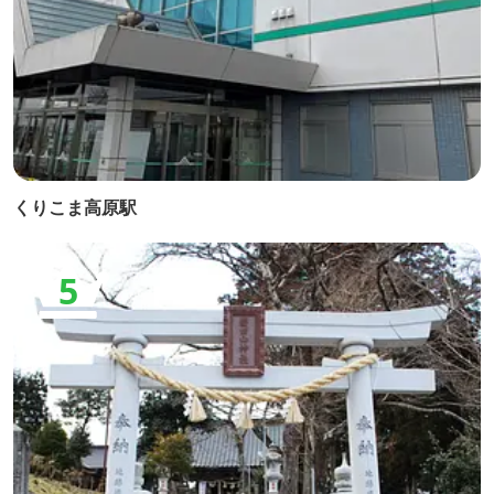
くりこま高原駅
5