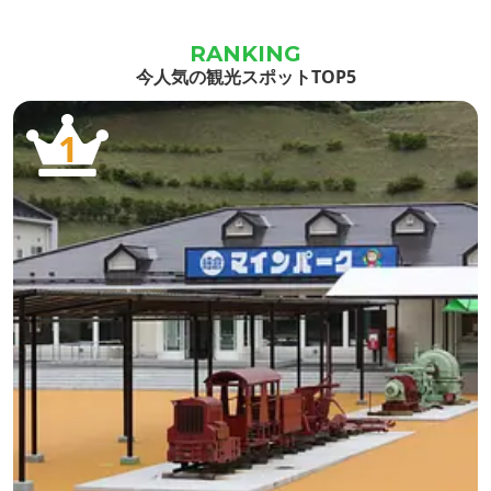
時間が流
り、畳
沢」を
今人気の観光スポットTOP5
す。
1