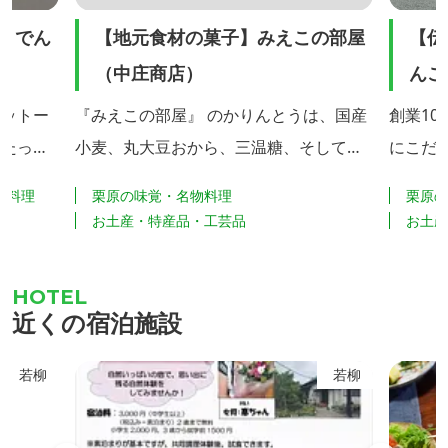
りでん
【地元食材の菓子】みえこの部屋
【伝
（中庄商店）
んこ
モットー
『みえこの部屋』 のかりんとうは、国産
創業1
情たっぷ
小麦、丸大豆おから、三温糖、そして
にこだ
を販売し
「伊豆沼近隣産のレンコン」や、「花山
す。 
物料理
栗原の味覚・名物料理
栗原
のそば粉」、「仙台牛の牛たん」と、地
は、宮
お土産・特産品・工芸品
お土
野菜を使
元食材にこだわってやさしい味に仕上げ
し、自
手作りの
ています。サクサクとした食感が好評で
で、一
たてのお
す。 冬季には、栗原市栗駒耕英の特産の
製造翌
近くの宿泊施設
ふすべ）
「高原大根」のかりんとうもあります。
中にお
、地元特
「みえこの部屋」が「かりんとう」の製
若柳
若柳
芸品など
造を委託する女川町の食品加工会社「夢
食研」は東日本大震災の津波で被...