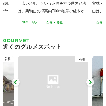
め園。
「広い湿地」という意味を持つ世界谷地
宮城・
、アヤメ
は、栗駒山の標高約700m地帯の緩やかな
山は、
どを植栽
南斜面に広がる約15haの湿原地帯で、貴
火山で
園
観光：屋外
自然・景観
自然
ていま
重な高山植物の宝庫となっています。 5
馬の姿
ナショウ
月から9月頃までミズバショウ、ワタス
言われて
園」を設
ゲ、サラサドウダン、サワラン、イワカ
頂から
近くのグルメスポット
ハナショ
ガミ、キンコウカなど様々な高山植物に
駒ヶ岳
め文化」
出会うことができます。 特に、6月中旬
で望む
若柳
若柳
やめ園」
に咲くオレンジ色のニッコウキスゲ（写
真）は大群生は全国的にも有名で世界谷
地の代名詞となっていま...