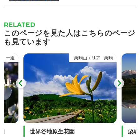
このページを見た人はこちらのページ
も見ています
一迫
栗駒山エリア
栗駒
め園
世界谷地原生花園
栗駒