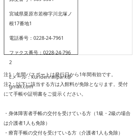
宮城県栗原市若柳字川北塚ノ
根17番地1
電話番号：0228-24-7961
ファクス番号：0228-24-796
2
注1：年間パスポートは発行日から1年間有効です。
Eメール：kuridenrailpark@
注2：以下に該当する方は入館料が免除となります。受付
gmail.com
にて手帳や証明書をご提示ください。
・身体障害者手帳の交付を受けている方（1級・2級の場合
は介護者1人も免除）
・療育手帳の交付を受けている方（介護者1人も免除）