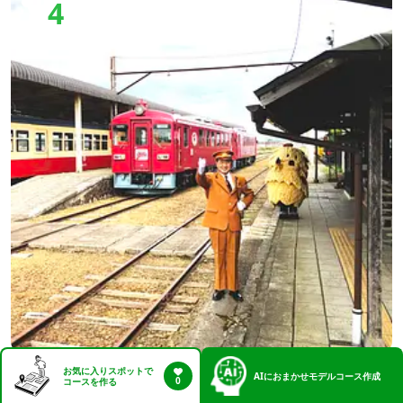
4
お気に入りスポットで
くりでんミュージアム
AI
におまかせモデルコース作成
0
コースを作る