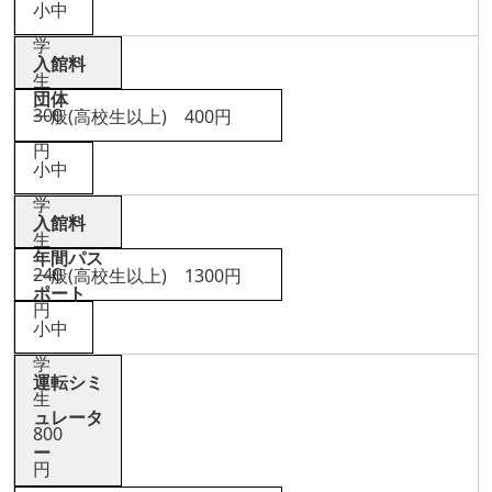
小中
学
入館料
生
団体
300
一般(高校生以上) 400円
円
小中
学
入館料
生
年間パス
240
一般(高校生以上) 1300円
ポート
円
小中
学
運転シミ
生
ュレータ
800
ー
円