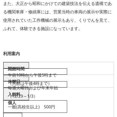
また、大正から昭和にかけての建築技法を伝える遺構であ
る機関車庫・修繕庫には、営業当時の車両の展示や実際に
使用されていた工作機械の展示もあり、くりでんを見て、
ふれて、体験できる施設になっています。
利用案内
開館時間
午前10時から午後5時まで
休館日
（入館は午後4時まで）
毎週火曜日および年末年始
入館料
（12/29～1/3）
個人
一般(高校生以上) 500円