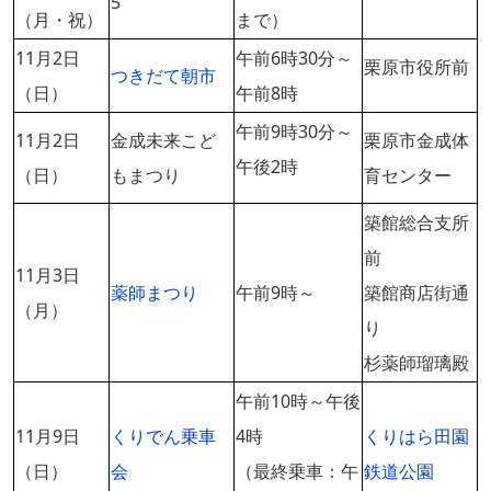
5
（月・祝）
まで）
11月2日
午前6時30分～
栗原市役所前
つきだて朝市
（日）
午前8時
午前9時30分～
11月2日
金成未来こど
栗原市金成体
午後2時
（日）
もまつり
育センター
築館総合支所
前
11月3日
薬師まつり
午前9時～
築館商店街通
（月）
り
杉薬師瑠璃殿
午前10時～午後
11月9日
くりでん乗車
4時
くりはら田園
（日）
会
（最終乗車：午
鉄道公園