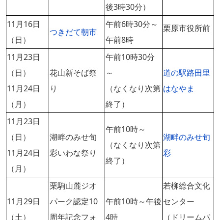
後3時30分）
11月16日
午前6時30分～
栗原市役所前
つきだて朝市
（日）
午前8時
11月23日
午前10時30分
（日）
花山新そば祭
～
道の駅路田里
11月24日
り
（なくなり次第
はなやま
（月）
終了）
11月23日
午前10時～
（日）
湖畔のみせ旬
湖畔のみせ旬
（なくなり次第
11月24日
彩いわな祭り
彩
終了）
（月）
栗駒山麓ジオ
若柳総合文化
11月29日
パーク認定10
午前10時～午後
センター
（土）
周年記念フォ
4時
（ドリームパ