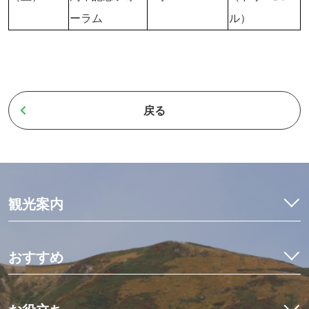
ーラム
ル）
戻る
観光案内
特集
モデルコース
おすすめ
観光・体験
イワナ料理を食べ比べ
宿泊予約
初めての栗駒山とカヤック体験