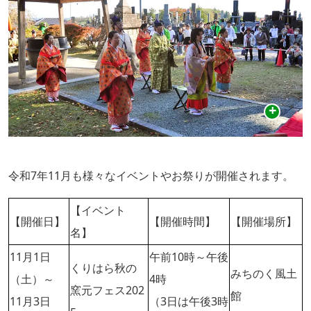
令和7年11月も様々なイベントやお祭りが開催されます。
【イベント
【開催日】
【開催時間】
【開催場所】
名】
11月1日
午前10時～午後
くりはら秋の
みちのく風土
（土）～
4時
窯元フェス202
館
11月3日
（3日は午後3時