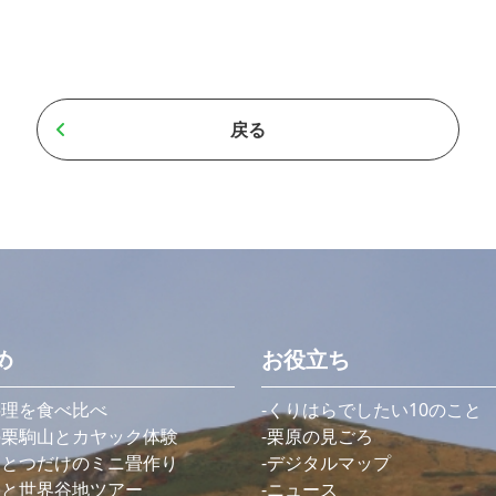
戻る
め
お役立ち
料理を食べ比べ
くりはらでしたい10のこと
の栗駒山とカヤック体験
栗原の見ごろ
ひとつだけのミニ畳作り
デジタルマップ
測と世界谷地ツアー
ニュース