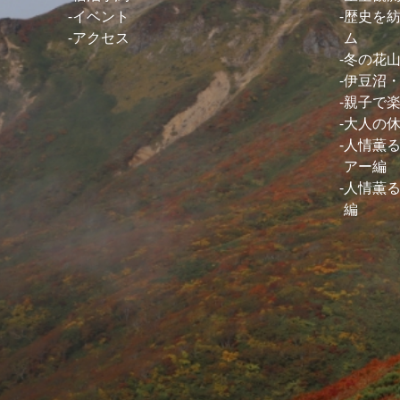
イベント
歴史を
アクセス
ム
冬の花
伊豆沼
親子で
大人の
人情薫
アー編
人情薫
編