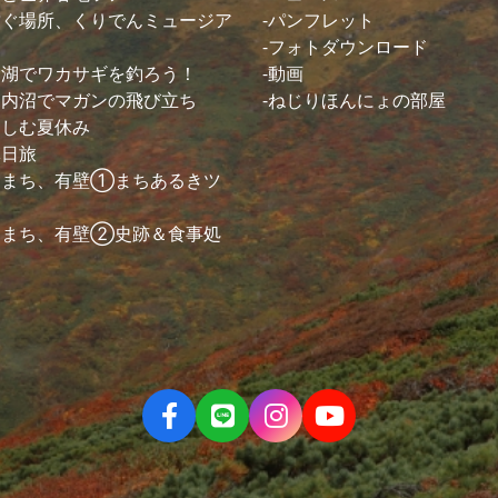
紡ぐ場所、くりでんミュージア
パンフレット
フォトダウンロード
山湖でワカサギを釣ろう！
動画
・内沼でマガンの飛び立ち
ねじりほんにょの部屋
楽しむ夏休み
休日旅
るまち、有壁①まちあるきツ
るまち、有壁②史跡＆食事処