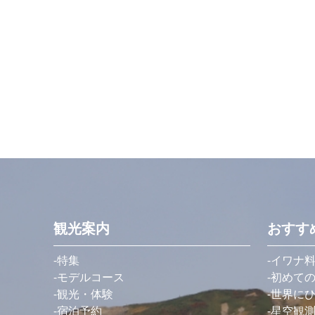
観光案内
おすす
特集
イワナ
モデルコース
初めて
観光・体験
世界に
宿泊予約
星空観