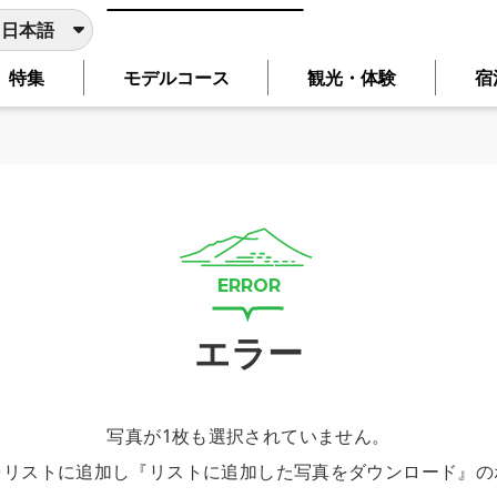
日本語
特集
モデルコース
観光・体験
宿
日本語
English
简体中文
繁體中文
한국어
翻訳サービスを使用しております。主要ページは、選択した言
言語に切り替わらないページは、ブラウザの翻訳機能をご利用
エラー
写真が1枚も選択されていません。
をリストに追加し『リストに追加した写真をダウンロード』の