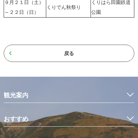
９月２１日（土）
くりはら田園鉄道
くりでん秋祭り
～２２日（日）
公園
戻る
観光案内
特集
モデルコース
おすすめ
観光・体験
イワナ料理を食べ比べ
宿泊予約