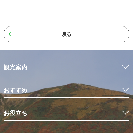
戻る
観光案内
特集
モデルコース
おすすめ
観光・体験
イワナ料理を食べ比べ
宿泊予約
初めての栗駒山とカヤック体験
お役立ち
イベント
世界にひとつだけのミニ畳作り
アクセス
くりはらでしたい10のこと
星空観測と世界谷地ツアー