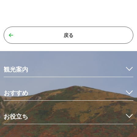
戻る
観光案内
特集
モデルコース
おすすめ
観光・体験
イワナ料理を食べ比べ
宿泊予約
初めての栗駒山とカヤック体験
お役立ち
イベント
世界にひとつだけのミニ畳作り
アクセス
くりはらでしたい10のこと
星空観測と世界谷地ツアー