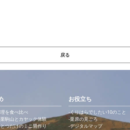
戻る
め
お役立ち
料理を食べ比べ
くりはらでしたい10のこと
の栗駒山とカヤック体験
栗原の見ごろ
ひとつだけのミニ畳作り
デジタルマップ