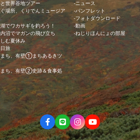
測と世界谷地ツアー
ニュース
紡ぐ場所、くりでんミュージア
パンフレット
フォトダウンロード
山湖でワカサギを釣ろう！
動画
・内沼でマガンの飛び立ち
ねじりほんにょの部屋
楽しむ夏休み
休日旅
るまち、有壁①まちあるきツ
るまち、有壁②史跡＆食事処