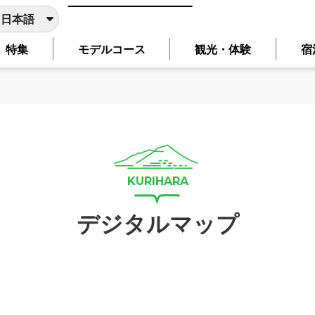
日本語
特集
モデルコース
観光・体験
宿
日本語
English
简体中文
繁體中文
한국어
翻訳サービスを使用しております。主要ページは、選択した言
言語に切り替わらないページは、ブラウザの翻訳機能をご利用
デジタルマップ