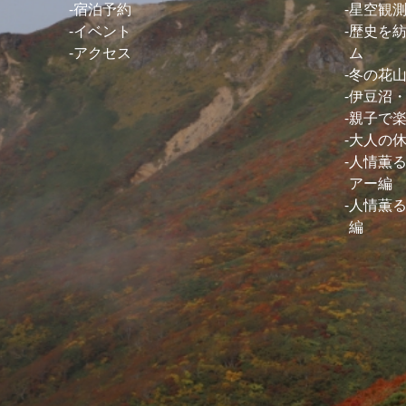
宿泊予約
星空観
イベント
歴史を
アクセス
ム
冬の花
伊豆沼
親子で
大人の
人情薫
アー編
人情薫
編