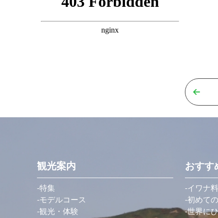
観光案内
おすす
特集
イワナ
モデルコース
初めて
観光・体験
世界に